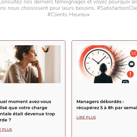
Consultez nos derniers témoignages et voyez pourquoi le
ns nous choisissent pour leurs besoins. #SatisfactionCli
#Clients Heureux
quel moment avez-vous
Managers débordés :
lisé que votre charge
récupérez 5 à 8h par sema
tale était devenue trop
LIRE PLUS
rde ?
E PLUS