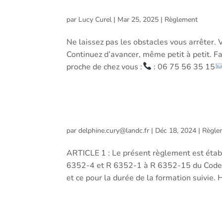
par
Lucy Curel
|
Mar 25, 2025
|
Règlement
Ne laissez pas les obstacles vous arrêter. 
Continuez d’avancer, même petit à petit. Fa
proche de chez vous :
: 06 75 56 35 15
RÈGLEMENT INTÉRIEUR ORIENTACT
par
delphine.cury@landc.fr
|
Déc 18, 2024
|
Règle
ARTICLE 1 : Le présent règlement est établ
6352-4 et R 6352-1 à R 6352-15 du Code du
et ce pour la durée de la formation suivie. 
CONDITIONS GÉNÉRALES DE VENTE