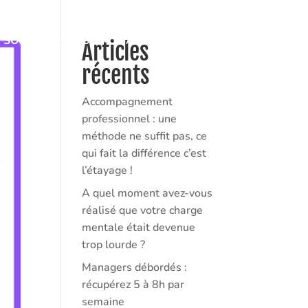
I SOMMES-NOUS ?
ACTUALITÉS
CONTACT
Articles
récents
Accompagnement
professionnel : une
méthode ne suffit pas, ce
qui fait la différence c’est
l’étayage !
A quel moment avez-vous
réalisé que votre charge
mentale était devenue
trop lourde ?
Managers débordés :
récupérez 5 à 8h par
semaine