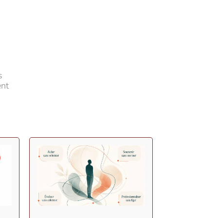
s
ent