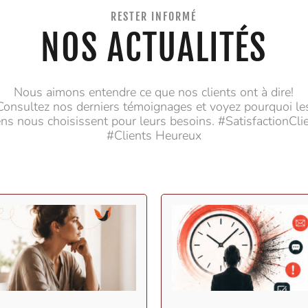
RESTER INFORMÉ
NOS ACTUALITÉS
Nous aimons entendre ce que nos clients ont à dire!
Consultez nos derniers témoignages et voyez pourquoi le
ns nous choisissent pour leurs besoins. #SatisfactionCli
#Clients Heureux