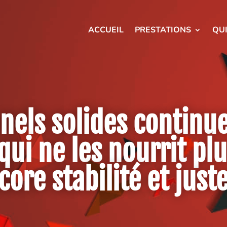
ACCUEIL
PRESTATIONS
QU
nels solides continu
ui ne les nourrit plu
ore stabilité et just