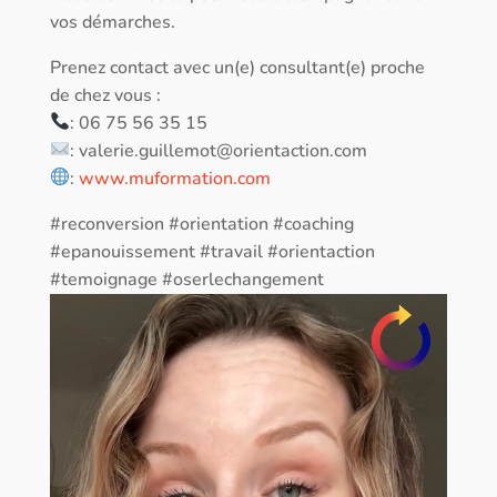
vos démarches.
Prenez contact avec un(e) consultant(e) proche
de chez vous :
: 06 75 56 35 15
:
valerie.guillemot@orientaction.com
:
www.muformation.com
#reconversion #orientation #coaching
#epanouissement #travail #orientaction
#temoignage #oserlechangement