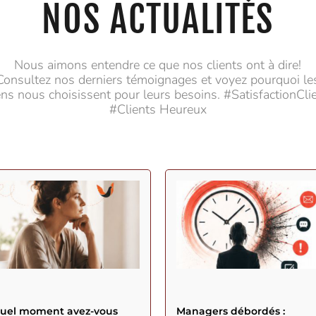
NOS ACTUALITÉS
Nous aimons entendre ce que nos clients ont à dire!
Consultez nos derniers témoignages et voyez pourquoi le
ns nous choisissent pour leurs besoins. #SatisfactionCli
#Clients Heureux
quel moment avez-vous
Managers débordés :