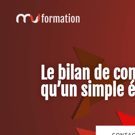
Le bilan de c
qu’un simple é