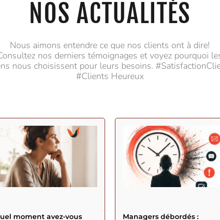
NOS ACTUALITÉS
Nous aimons entendre ce que nos clients ont à dire!
Consultez nos derniers témoignages et voyez pourquoi le
ns nous choisissent pour leurs besoins. #SatisfactionCli
#Clients Heureux
quel moment avez-vous
Managers débordés :