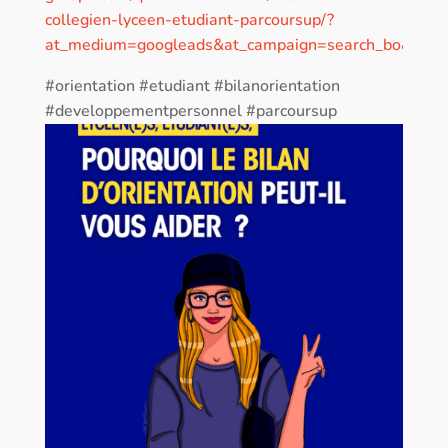
collegien-lyceen-etudiant-parcoursup/?
at_medium=googleads&at_campaign=search_bo&gad_
#orientation #etudiant #bilanorientation
#developpementpersonnel #parcoursup