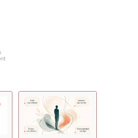
s
ent