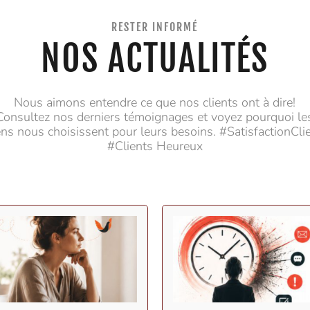
RESTER INFORMÉ
NOS ACTUALITÉS
Nous aimons entendre ce que nos clients ont à dire!
Consultez nos derniers témoignages et voyez pourquoi le
ns nous choisissent pour leurs besoins. #SatisfactionCli
#Clients Heureux