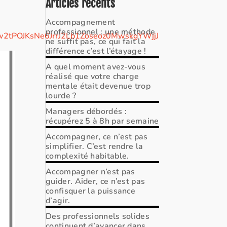
Articles récents
Accompagnement
professionnel : une méthode
tPOJKsNe6JrrJ2Lb1Zoseoz0MwskgYWjjJP6pipqeSzSfwiAm
ne suffit pas, ce qui fait la
différence c’est l’étayage !
A quel moment avez-vous
réalisé que votre charge
mentale était devenue trop
lourde ?
Managers débordés :
récupérez 5 à 8h par semaine
Accompagner, ce n’est pas
simplifier. C’est rendre la
complexité habitable.
Accompagner n’est pas
guider. Aider, ce n’est pas
confisquer la puissance
d’agir.
Des professionnels solides
continuent d’avancer dans