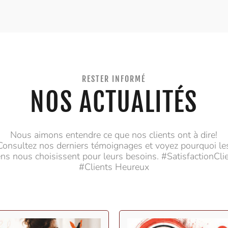
RESTER INFORMÉ
NOS ACTUALITÉS
Nous aimons entendre ce que nos clients ont à dire!
Consultez nos derniers témoignages et voyez pourquoi le
ns nous choisissent pour leurs besoins. #SatisfactionCli
#Clients Heureux