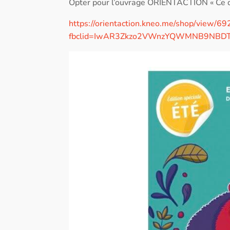
Opter pour l’ouvrage ORIENTACTION « Ce que 
https://orientaction.kneo.me/shop/view/6
fbclid=IwAR3Zkzo2VWnzYQWMNB9NBDTOD