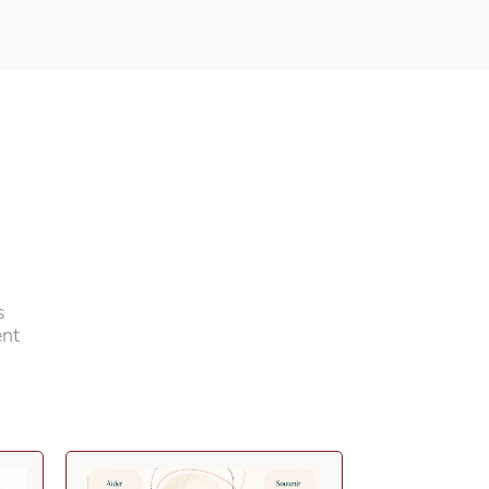
s
ent