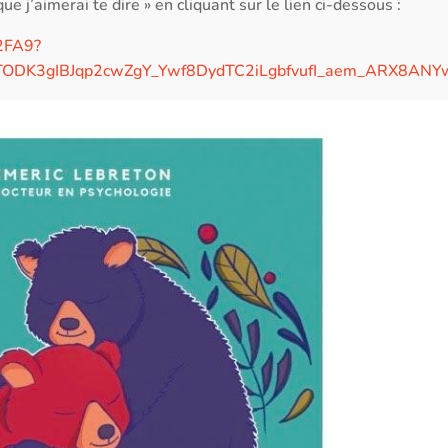
j’aimerai te dire » en cliquant sur le lien ci-dessous :
92FA9?
K3gIBJqp2cwZgY_Ywf8DydTC2iLgbfvufI_aem_ARX8ANYw2