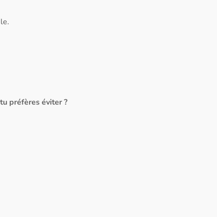
le.
u préfères éviter ?