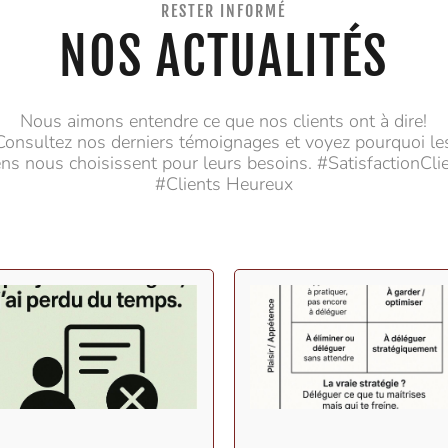
RESTER INFORMÉ
NOS ACTUALITÉS
Nous aimons entendre ce que nos clients ont à dire!
Consultez nos derniers témoignages et voyez pourquoi le
ns nous choisissent pour leurs besoins. #SatisfactionCli
#Clients Heureux