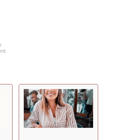
s
ent